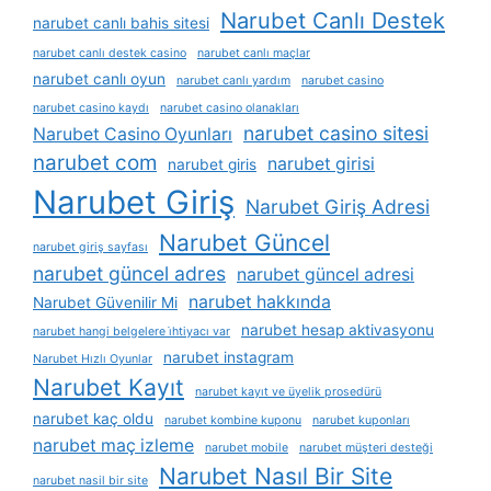
Narubet Canlı Destek
narubet canlı bahis sitesi
narubet canlı destek casino
narubet canlı maçlar
narubet canlı oyun
narubet canlı yardım
narubet casino
narubet casino kaydı
narubet casino olanakları
narubet casino sitesi
Narubet Casino Oyunları
narubet com
narubet girisi
narubet giris
Narubet Giriş
Narubet Giriş Adresi
Narubet Güncel
narubet giriş sayfası
narubet güncel adres
narubet güncel adresi
narubet hakkında
Narubet Güvenilir Mi
narubet hesap aktivasyonu
narubet hangi belgelere i̇htiyacı var
narubet instagram
Narubet Hızlı Oyunlar
Narubet Kayıt
narubet kayıt ve üyelik prosedürü
narubet kaç oldu
narubet kombine kuponu
narubet kuponları
narubet maç izleme
narubet mobile
narubet müşteri desteği
Narubet Nasıl Bir Site
narubet nasil bir site