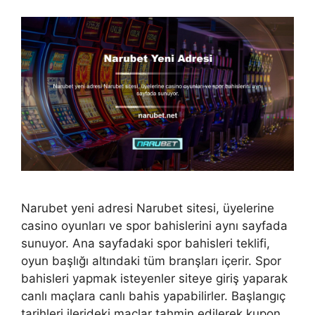
Narubet yeni adresi Narubet sitesi, üyelerine
casino oyunları ve spor bahislerini aynı sayfada
sunuyor. Ana sayfadaki spor bahisleri teklifi,
oyun başlığı altındaki tüm branşları içerir. Spor
bahisleri yapmak isteyenler siteye giriş yaparak
canlı maçlara canlı bahis yapabilirler. Başlangıç ​​
tarihleri ​​ilerideki maçlar tahmin edilerek kupon