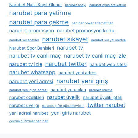
Narubet Nasıl Kayıt Olunur
narubet onayı
narubet oyunlara katılın
narubet para yatirma
narubet para çekme
narubet poker alternatifleri
narubet promosyon
narubet promosyon kodu
narubet sikayet
narubet seçenekler
narubet sosyal medya
narubet tv
Narubet Spor Bahisleri
narubet tv canli maç
narubet tv canli maç izle
narubet twitter
narubet tv izle
narubet web sitesi
narubet whatsapp
narubet yeni adres
narubet yeni giriş
narubet yeni adresi
narubet yorumları
narubet yeni giriş adresi
narubet ödeme
narubet üyelik
narubet özellikleri
narubet üyelik i̇ptali
twitter narubet
narubet üyeliği
narubet şifre güncelleyicisi
yeni giris narubet
yeni adresi narubet
çevrimiçi hizmet narubet