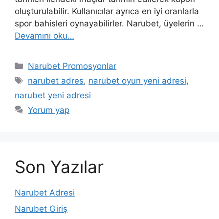
oluşturulabilir. Kullanıcılar ayrıca en iyi oranlarla
spor bahisleri oynayabilirler. Narubet, üyelerin …
Devamını oku…
Kategoriler
Narubet Promosyonlar
Etiketler
narubet adres
,
narubet oyun yeni adresi
,
narubet yeni adresi
Yorum yap
Son Yazılar
Narubet Adresi
Narubet Giriş