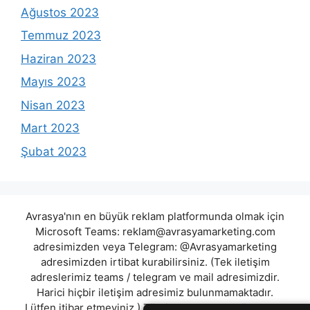
Ağustos 2023
Temmuz 2023
Haziran 2023
Mayıs 2023
Nisan 2023
Mart 2023
Şubat 2023
Avrasya'nın en büyük reklam platformunda olmak için
Microsoft Teams:
reklam@avrasyamarketing.com
adresimizden veya Telegram: @Avrasyamarketing
adresimizden irtibat kurabilirsiniz. (Tek iletişim
adreslerimiz teams / telegram ve mail adresimizdir.
Harici hiçbir iletişim adresimiz bulunmamaktadır.
Lütfen itibar etmeyiniz.) Türkiye yasalarına göre 7258