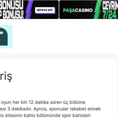
riş
, oyun her biri 12 dakika süren üç bölüme
üresi 3 dakikadır. Ayrıca, sporcular rekabet etmek
is sitesinin bahis bölümünde spor bahisleri