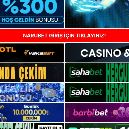
NARUBET GİRİŞ İÇİN TIKLAYINIZ!