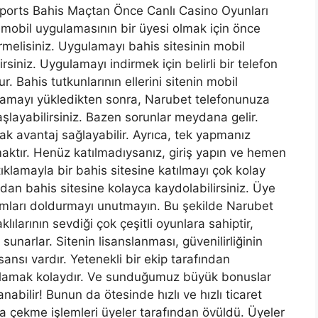
Sports Bahis Maçtan Önce Canlı Casino Oyunları
ş mobil uygulamasının bir üyesi olmak için önce
melisiniz. Uygulamayı bahis sitesinin mobil
iniz. Uygulamayı indirmek için belirli bir telefon
 Bahis tutkunlarının ellerini sitenin mobil
lamayı yükledikten sonra, Narubet telefonunuza
şlayabilirsiniz. Bazen sorunlar meydana gelir.
rak avantaj sağlayabilir. Ayrıca, tek yapmanız
aktır. Henüz katılmadıysanız, giriş yapın ve hemen
klamayla bir bahis sitesine katılmayı çok kolay
zdan bahis sitesine kolayca kaydolabilirsiniz. Üye
mları doldurmayı unutmayın. Bu şekilde Narubet
lılarının sevdiği çok çeşitli oyunlara sahiptir,
 sunarlar. Sitenin lisanslanması, güvenilirliğinin
isansı vardır. Yetenekli bir ekip tarafından
nlamak kolaydır. Ve sunduğumuz büyük bonuslar
abilir! Bunun da ötesinde hızlı ve hızlı ticaret
para çekme işlemleri üyeler tarafından övüldü. Üyeler