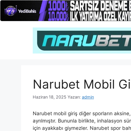
İçeriğe
atla
Narubet Mobil Gi
Haziran 18, 2025
Yazarı:
admin
Narubet mobil giriş diğer sporların aksine
ayrılmıştır. Bununla birlikte, inhalasyon s
için ayakkabı giymezler. Narubet spor bah