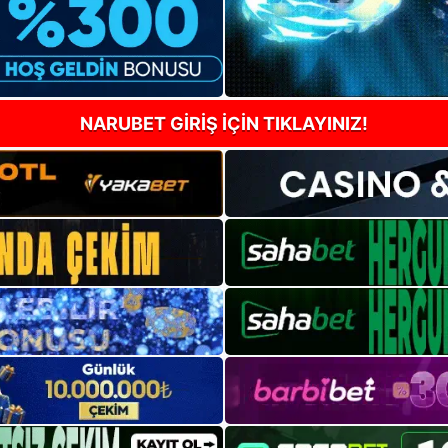
NARUBET GİRİŞ İÇİN TIKLAYINIZ!