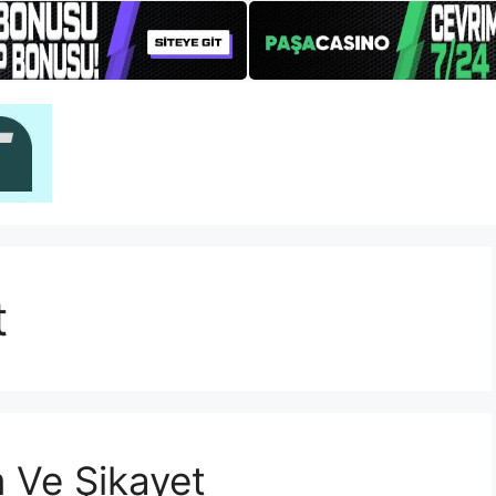
t
m Ve Şikayet