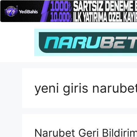
İçeriğe
atla
yeni giris narube
Narubet Geri Bildiri