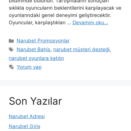
bildirimde bulunun. Tartışmaların sonuçları
sıklıkla oyuncuların beklentilerini karşılayacak ve
oyunlarındaki genel deneyimi geliştirecektir.
Oyuncular, karşılaştıkları …
Devamını oku…
Kategoriler
Narubet Promosyonlar
Etiketler
Narubet Bahis
,
narubet müşteri desteği
,
narubet oyunlara katılın
Yorum yap
Son Yazılar
Narubet Adresi
Narubet Giriş