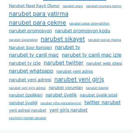
Narubet Nasıl Kayıt Olunur
narubet onayı
narubet oyunlara katılın
narubet para yatirma
narubet para çekme
narubet poker alternatifleri
narubet promosyon
narubet promosyon kodu
narubet sikayet
narubet seçenekler
narubet sosyal medya
narubet tv
Narubet Spor Bahisleri
narubet tv canli maç
narubet tv canli maç izle
narubet twitter
narubet tv izle
narubet web sitesi
narubet whatsapp
narubet yeni adres
narubet yeni giriş
narubet yeni adresi
narubet yorumları
narubet yeni giriş adresi
narubet ödeme
narubet üyelik
narubet özellikleri
narubet üyelik i̇ptali
twitter narubet
narubet üyeliği
narubet şifre güncelleyicisi
yeni giris narubet
yeni adresi narubet
çevrimiçi hizmet narubet