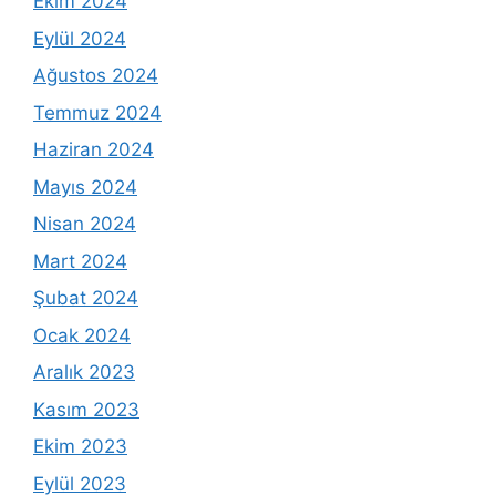
Ekim 2024
Eylül 2024
Ağustos 2024
Temmuz 2024
Haziran 2024
Mayıs 2024
Nisan 2024
Mart 2024
Şubat 2024
Ocak 2024
Aralık 2023
Kasım 2023
Ekim 2023
Eylül 2023