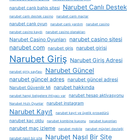
Narubet Canlı Destek
narubet canlı bahis sitesi
narubet canlı destek casino
narubet canlı maçlar
narubet canlı oyun
narubet canlı yardım
narubet casino
narubet casino kaydı
narubet casino olanakları
narubet casino sitesi
Narubet Casino Oyunları
narubet com
narubet girisi
narubet giris
Narubet Giriş
Narubet Giriş Adresi
Narubet Güncel
narubet giriş sayfası
narubet güncel adres
narubet güncel adresi
narubet hakkında
Narubet Güvenilir Mi
narubet hesap aktivasyonu
narubet hangi belgelere i̇htiyacı var
narubet instagram
Narubet Hızlı Oyunlar
Narubet Kayıt
narubet kayıt ve üyelik prosedürü
narubet kaç oldu
narubet kombine kuponu
narubet kuponları
narubet maç izleme
narubet mobile
narubet müşteri desteği
Narubet Nasıl Bir Site
narubet nasil bir site