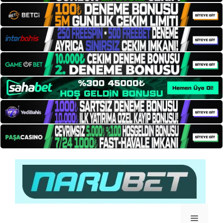
İçeriğe
atla
Menü