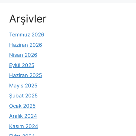
Arşivler
Temmuz 2026
Haziran 2026
Nisan 2026
Eylül 2025
Haziran 2025
Mayıs 2025
Şubat 2025
Ocak 2025
Aralık 2024
Kasım 2024