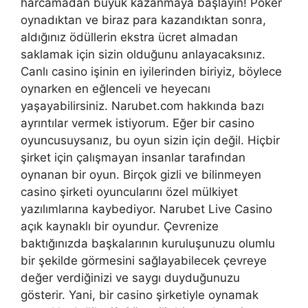
harcamadan büyük kazanmaya başlayın! Poker
oynadıktan ve biraz para kazandıktan sonra,
aldığınız ödüllerin ekstra ücret almadan
saklamak için sizin olduğunu anlayacaksınız.
Canlı casino işinin en iyilerinden biriyiz, böylece
oynarken en eğlenceli ve heyecanı
yaşayabilirsiniz. Narubet.com hakkında bazı
ayrıntılar vermek istiyorum. Eğer bir casino
oyuncusuysanız, bu oyun sizin için değil. Hiçbir
şirket için çalışmayan insanlar tarafından
oynanan bir oyun. Birçok gizli ve bilinmeyen
casino şirketi oyuncularını özel mülkiyet
yazılımlarına kaybediyor. Narubet Live Casino
açık kaynaklı bir oyundur. Çevrenize
baktığınızda başkalarının kuruluşunuzu olumlu
bir şekilde görmesini sağlayabilecek çevreye
değer verdiğinizi ve saygı duyduğunuzu
gösterir. Yani, bir casino şirketiyle oynamak