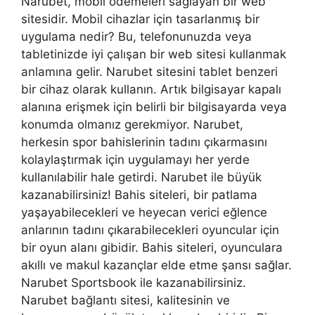
Narubet, mobil ödemeleri sağlayan bir web
sitesidir. Mobil cihazlar için tasarlanmış bir
uygulama nedir? Bu, telefonunuzda veya
tabletinizde iyi çalışan bir web sitesi kullanmak
anlamına gelir. Narubet sitesini tablet benzeri
bir cihaz olarak kullanın. Artık bilgisayar kapalı
alanına erişmek için belirli bir bilgisayarda veya
konumda olmanız gerekmiyor. Narubet,
herkesin spor bahislerinin tadını çıkarmasını
kolaylaştırmak için uygulamayı her yerde
kullanılabilir hale getirdi. Narubet ile büyük
kazanabilirsiniz! Bahis siteleri, bir patlama
yaşayabilecekleri ve heyecan verici eğlence
anlarının tadını çıkarabilecekleri oyuncular için
bir oyun alanı gibidir. Bahis siteleri, oyunculara
akıllı ve makul kazançlar elde etme şansı sağlar.
Narubet Sportsbook ile kazanabilirsiniz.
Narubet bağlantı sitesi, kalitesinin ve