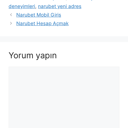
deneyimleri
,
narubet yeni adres
Narubet Mobil Giriş
Narubet Hesap Açmak
Yorum yapın
Yorum