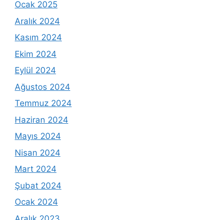
Ocak 2025
Aralık 2024
Kasım 2024
Ekim 2024
Eylül 2024
Ağustos 2024
Temmuz 2024
Haziran 2024
Mayıs 2024
Nisan 2024
Mart 2024
Şubat 2024
Ocak 2024
Aralık 2023