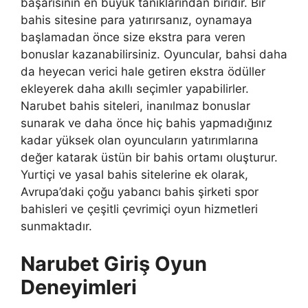
başarısının en büyük tanıklarından biridir. Bir
bahis sitesine para yatırırsanız, oynamaya
başlamadan önce size ekstra para veren
bonuslar kazanabilirsiniz. Oyuncular, bahsi daha
da heyecan verici hale getiren ekstra ödüller
ekleyerek daha akıllı seçimler yapabilirler.
Narubet bahis siteleri, inanılmaz bonuslar
sunarak ve daha önce hiç bahis yapmadığınız
kadar yüksek olan oyuncuların yatırımlarına
değer katarak üstün bir bahis ortamı oluşturur.
Yurtiçi ve yasal bahis sitelerine ek olarak,
Avrupa’daki çoğu yabancı bahis şirketi spor
bahisleri ve çeşitli çevrimiçi oyun hizmetleri
sunmaktadır.
Narubet Giriş Oyun
Deneyimleri