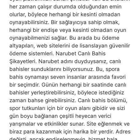
her zaman çalışır durumda olduğundan emin
olurlar, böylece herhangi bir kesinti olmadan
oynayabilirsiniz. Bir sağlayıcıya sahip olmak,
herhangi bir endişe veya kesinti olmadan oyun
oynayabilmenizi sağlar. Bu arada bu ödeme
altyapıları, web sitelerini de lisanslayan güvenilir
ödeme sistemleri. Narubet Canlı Bahis
Şikayetleri. Narubet adını duyduysanız, canlı
bahisler sunduklarını biliyorsunuz. Bu, spora
bahis oynamayı seven insanlar arasında favori
bir seçimdir. Günün herhangi bir saatinde canlı
bahisler yerleştirebilirsiniz, böylece istediğiniz
zaman bahse girebilirsiniz. Canlı bahis bölümü,
spor tutkunları için bir oyun alanı gibidir ve sizi
gün boyu bağlanan çeşitli heyecan verici
yarışmalar ve etkinlikler sunar. Site eğlenmek ve
biraz para kazanmak için harika bir yerdir. Adres
değişti, ancak endişelenmeyin, hizmet hala