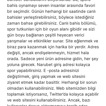
bahis oynamayı seven insanlar arasında favori
bir seçimdir. Günün herhangi bir saatinde canlı
bahisler yerleştirebilirsiniz, böylece istediğiniz
zaman bahse girebilirsiniz. Canlı bahis bölümü,
spor tutkunları için bir oyun alanı gibidir ve sizi
gün boyu bağlanan çeşitli heyecan verici
yarışmalar ve etkinlikler sunar. Site eğlenmek ve
biraz para kazanmak için harika bir yerdir. Adres
değişti, ancak endişelenmeyin, hizmet hala
orada. Sadece yeni ürün adresine gidin, her şey
yoluna girecek. Narubet giriş adresi kolayca
spor yapabilirsiniz. E -posta adresinizi
değiştirmek, giriş yapmak ve web sitesini
ziyaret etmek kadar basittir. Herhangi bir sorun
olmadan kullanabilirsiniz. Web sitemizden bilgi
toplamak istiyorsanız, Twitter’da kolayca açabilir
ve web sitesini kullanabilirsiniz. Ancak, bazı
kullanıcılar dosya aktarmamayı tercih eder.