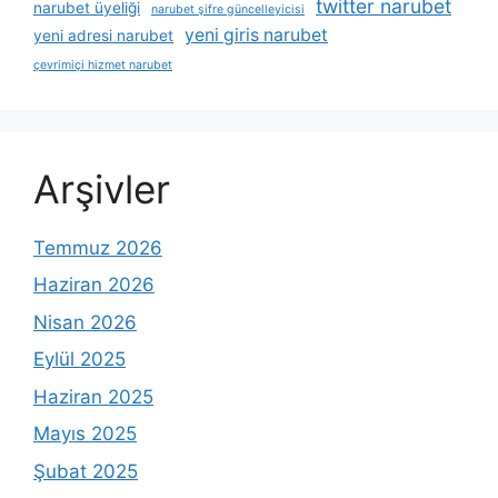
twitter narubet
narubet üyeliği
narubet şifre güncelleyicisi
yeni giris narubet
yeni adresi narubet
çevrimiçi hizmet narubet
Arşivler
Temmuz 2026
Haziran 2026
Nisan 2026
Eylül 2025
Haziran 2025
Mayıs 2025
Şubat 2025