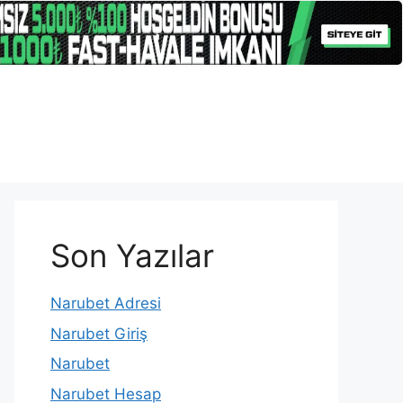
Son Yazılar
Narubet Adresi
Narubet Giriş
Narubet
Narubet Hesap