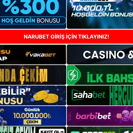
NARUBET GİRİŞ İÇİN TIKLAYINIZ!