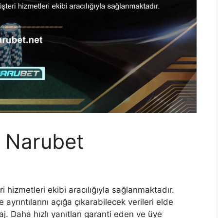
t Narubet
hizmetleri ekibi aracılığıyla sağlanmaktadır.
e ayrıntılarını açığa çıkarabilecek verileri elde
j. Daha hızlı yanıtları garanti eden ve üye