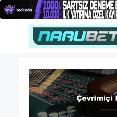
İçeriğe
atla