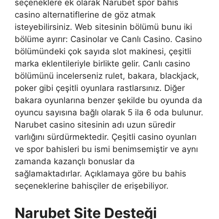
seçeneklere ek olarak Narubet spor bahis
casino alternatiflerine de göz atmak
isteyebilirsiniz. Web sitesinin bölümü bunu iki
bölüme ayırır: Casinolar ve Canlı Casino. Casino
bölümündeki çok sayıda slot makinesi, çeşitli
marka eklentileriyle birlikte gelir. Canlı casino
bölümünü incelerseniz rulet, bakara, blackjack,
poker gibi çeşitli oyunlara rastlarsınız. Diğer
bakara oyunlarına benzer şekilde bu oyunda da
oyuncu sayısına bağlı olarak 5 ila 6 oda bulunur.
Narubet casino sitesinin adı uzun süredir
varlığını sürdürmektedir. Çeşitli casino oyunları
ve spor bahisleri bu ismi benimsemiştir ve aynı
zamanda kazançlı bonuslar da
sağlamaktadırlar. Açıklamaya göre bu bahis
seçeneklerine bahisçiler de erişebiliyor.
Narubet Site Desteği