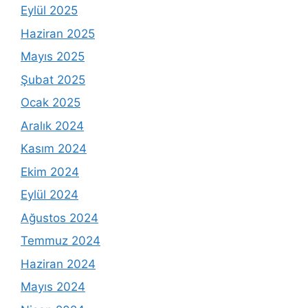
Eylül 2025
Haziran 2025
Mayıs 2025
Şubat 2025
Ocak 2025
Aralık 2024
Kasım 2024
Ekim 2024
Eylül 2024
Ağustos 2024
Temmuz 2024
Haziran 2024
Mayıs 2024