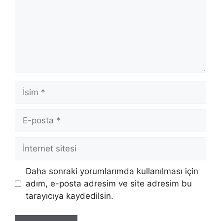
İsim
E-
posta
İnternet
sitesi
Daha sonraki yorumlarımda kullanılması için
adım, e-posta adresim ve site adresim bu
tarayıcıya kaydedilsin.