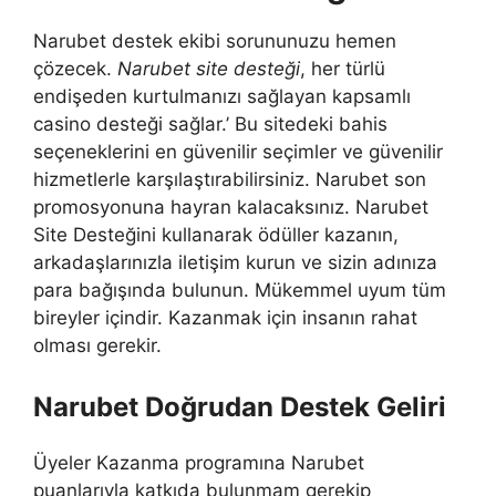
Narubet destek ekibi sorununuzu hemen
çözecek.
Narubet site desteği
, her türlü
endişeden kurtulmanızı sağlayan kapsamlı
casino desteği sağlar.’ Bu sitedeki bahis
seçeneklerini en güvenilir seçimler ve güvenilir
hizmetlerle karşılaştırabilirsiniz. Narubet son
promosyonuna hayran kalacaksınız. Narubet
Site Desteğini kullanarak ödüller kazanın,
arkadaşlarınızla iletişim kurun ve sizin adınıza
para bağışında bulunun. Mükemmel uyum tüm
bireyler içindir. Kazanmak için insanın rahat
olması gerekir.
Narubet Doğrudan Destek Geliri
Üyeler Kazanma programına Narubet
puanlarıyla katkıda bulunmam gerekip