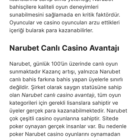
bahisçilere kaliteli oyun deneyimleri
sunabilmesini sağlamada en kritik faktördür.
Oyuncular ve casino oyuncuları arzu ettikleri
içeriği bularak para kazanabilirler.
Narubet Canlı Casino Avantajı
Narubet, günlük 100’ün üzerinde canlı oyun
sunmaktadır Kazanç artışı, yalnızca Narubet
canlı bahis farkına bahis yapan üyelerle sınırlı
değildir. Şirket olarak saygın statüsüne sahip
olan
Narubet canlı casino avantajı
, tüm oyun
kategorileri için gerekli lisanslara sahiptir ve
üyeler gerçek para kazanabilmektedir. Narubet
çok çeşitli casino oyunlarına sahiptir. Sitede
poker oynayan gerçek insanlar var. Bu nedenle
poker Narubet casino oyunlarını oynamadan