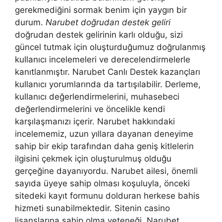
gerekmediğini sormak benim için yaygın bir
durum.
Narubet doğrudan destek geliri
doğrudan destek gelirinin karlı olduğu, sizi
güncel tutmak için oluşturduğumuz doğrulanmış
kullanıcı incelemeleri ve derecelendirmelerle
kanıtlanmıştır. Narubet Canlı Destek kazançları
kullanıcı yorumlarında da tartışılabilir. Derleme,
kullanıcı değerlendirmelerini, muhasebeci
değerlendirmelerini ve öncelikle kendi
karşılaşmanızı içerir. Narubet hakkındaki
incelememiz, uzun yıllara dayanan deneyime
sahip bir ekip tarafından daha geniş kitlelerin
ilgisini çekmek için oluşturulmuş olduğu
gerçeğine dayanıyordu. Narubet ailesi, önemli
sayıda üyeye sahip olması koşuluyla, önceki
sitedeki kayıt formunu dolduran herkese bahis
hizmeti sunabilmektedir. Sitenin casino
lisanslarına sahip olma yeteneği, Narubet