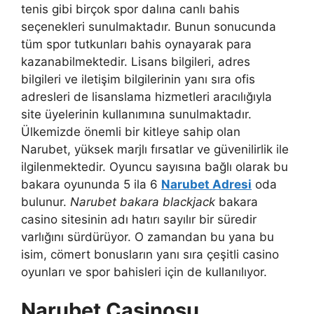
tenis gibi birçok spor dalına canlı bahis
seçenekleri sunulmaktadır. Bunun sonucunda
tüm spor tutkunları bahis oynayarak para
kazanabilmektedir. Lisans bilgileri, adres
bilgileri ve iletişim bilgilerinin yanı sıra ofis
adresleri de lisanslama hizmetleri aracılığıyla
site üyelerinin kullanımına sunulmaktadır.
Ülkemizde önemli bir kitleye sahip olan
Narubet, yüksek marjlı fırsatlar ve güvenilirlik ile
ilgilenmektedir. Oyuncu sayısına bağlı olarak bu
bakara oyununda 5 ila 6
Narubet Adresi
oda
bulunur.
Narubet bakara blackjack
bakara
casino sitesinin adı hatırı sayılır bir süredir
varlığını sürdürüyor. O zamandan bu yana bu
isim, cömert bonusların yanı sıra çeşitli casino
oyunları ve spor bahisleri için de kullanılıyor.
Narubet Casinosu