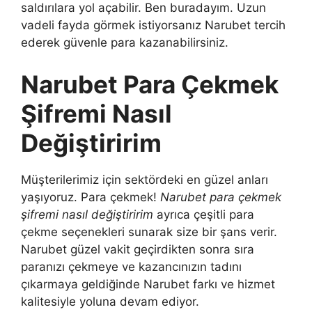
saldırılara yol açabilir. Ben buradayım. Uzun
vadeli fayda görmek istiyorsanız Narubet tercih
ederek güvenle para kazanabilirsiniz.
Narubet Para Çekmek
Şifremi Nasıl
Değiştiririm
Müşterilerimiz için sektördeki en güzel anları
yaşıyoruz. Para çekmek!
Narubet para çekmek
şifremi nasıl değiştiririm
ayrıca çeşitli para
çekme seçenekleri sunarak size bir şans verir.
Narubet güzel vakit geçirdikten sonra sıra
paranızı çekmeye ve kazancınızın tadını
çıkarmaya geldiğinde Narubet farkı ve hizmet
kalitesiyle yoluna devam ediyor.