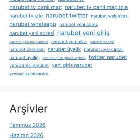
narubet tv canli maç
narubet tv canli maç izle
narubet twitter
narubet tv izle
narubet web sitesi
narubet whatsapp
narubet yeni adres
narubet yeni giriş
narubet yeni adresi
narubet yorumları
narubet yeni giriş adresi
narubet ödeme
narubet üyelik
narubet özellikleri
narubet üyelik i̇ptali
twitter narubet
narubet üyeliği
narubet şifre güncelleyicisi
yeni giris narubet
yeni adresi narubet
çevrimiçi hizmet narubet
Arşivler
Temmuz 2026
Haziran 2026