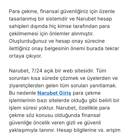
Para çekme, finansal güvenliğiniz için özenle
tasarlanmış bir sistemdir ve Narubet hesap
sahipleri dışında hiç kimse tarafından para
çekilmemesi için önlemler alınmıştır.
Oluşturduğunuz ve hesap onay sürecine
ilettiğiniz onay belgesinin önemi burada tekrar
ortaya çıkıyor.
Narubet, 7/24 açık bir web sitesidir. Tüm
sorunları kısa sürede çözmek ve üyelerden ve
ziyaretçilerden gelen tüm soruları yanıtlamak.
Bu nedenle
Narubet Giriş
para çekme
işlemlerinin bazı sitelerde olduğu gibi belirli bir
işlem süresi yoktur. Narubet, özellikle para
çekme söz konusu olduğunda finansal
güvenliğe öncelik veren gizli ve güvenli
yaklaşımıyla tanınır. Hesap bilgilerine vs. erişim