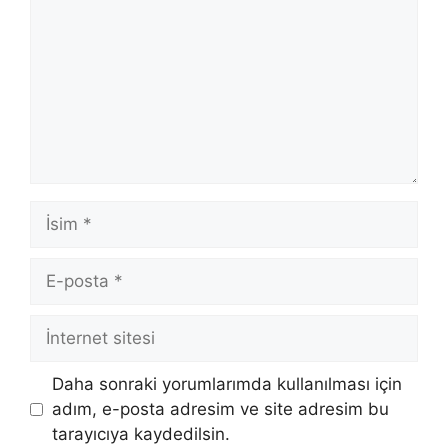
İsim
E-
posta
İnternet
sitesi
Daha sonraki yorumlarımda kullanılması için
adım, e-posta adresim ve site adresim bu
tarayıcıya kaydedilsin.