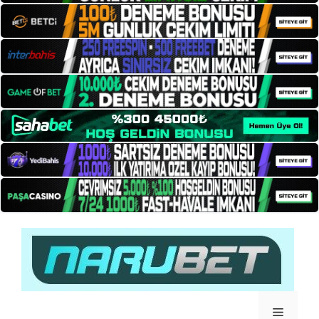
İçeriğe
atla
Menü