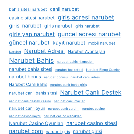
canli narubet
bahis sitesi narubet
giris adresi narubet
casino sitesi narubet
girisi narubet
giris narubet
giris narubet
güncel adresi narubet
giris yap narubet
güncel narubet
kayit narubet
mobil narubet
Narubet Adresi
Narubet Avantajları
Narubet
Narubet Bahis
narubet bahis hizmetleri
narubet bahis sitesi
narubet basketbol
Narubet Bingo Oranlar
narubet bonus
narubet bonusu
narubet canlı adres
Narubet Canlı Bahis
narubet canlı bahis giriş
Narubet Canlı Destek
narubet canlı bahis sitesi
narubet canlı destek casino
narubet canlı maçlar
narubet canlı oyun
narubet canlı yardım
narubet casino
narubet casino kaydı
narubet casino olanakları
narubet casino sitesi
Narubet Casino Oyunları
narubet com
narubet girisi
narubet giris