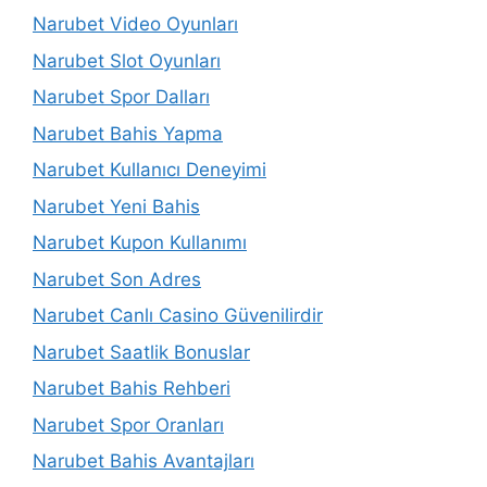
Narubet Video Oyunları
Narubet Slot Oyunları
Narubet Spor Dalları
Narubet Bahis Yapma
Narubet Kullanıcı Deneyimi
Narubet Yeni Bahis
Narubet Kupon Kullanımı
Narubet Son Adres
Narubet Canlı Casino Güvenilirdir
Narubet Saatlik Bonuslar
Narubet Bahis Rehberi
Narubet Spor Oranları
Narubet Bahis Avantajları