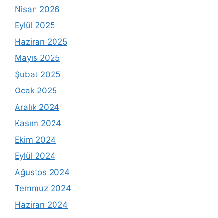
Nisan 2026
Eylül 2025
Haziran 2025
Mayıs 2025
Şubat 2025
Ocak 2025
Aralık 2024
Kasım 2024
Ekim 2024
Eylül 2024
Ağustos 2024
Temmuz 2024
Haziran 2024