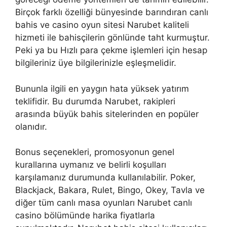
Birçok farklı özelliği bünyesinde barındıran canlı
bahis ve casino oyun sitesi Narubet kaliteli
hizmeti ile bahisçilerin gönlünde taht kurmuştur.
Peki ya bu Hızlı para çekme işlemleri için hesap
bilgileriniz üye bilgilerinizle eşleşmelidir.
Bununla ilgili en yaygın hata yüksek yatırım
teklifidir. Bu durumda Narubet, rakipleri
arasında büyük bahis sitelerinden en popüler
olanıdır.
Bonus seçenekleri, promosyonun genel
kurallarına uymanız ve belirli koşulları
karşılamanız durumunda kullanılabilir. Poker,
Blackjack, Bakara, Rulet, Bingo, Okey, Tavla ve
diğer tüm canlı masa oyunları Narubet canlı
casino bölümünde harika fiyatlarla