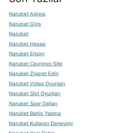
Narubet Adresi
Narubet Giriş
Narubet
Narubet Hesap
Narubet Erişim
Narubet Çevrimiçi Site
Narubet Ziyaret Edin
Narubet Video Oyunları
Narubet Slot Oyunları
Narubet Spor Dalları
Narubet Bahis Yapma
Narubet Kullanıcı Deneyimi