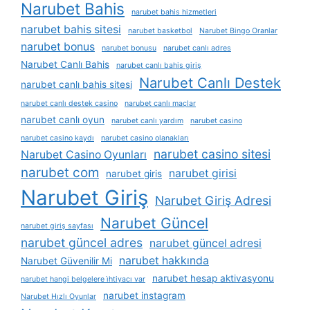
Narubet Bahis
narubet bahis hizmetleri
narubet bahis sitesi
narubet basketbol
Narubet Bingo Oranlar
narubet bonus
narubet bonusu
narubet canlı adres
Narubet Canlı Bahis
narubet canlı bahis giriş
Narubet Canlı Destek
narubet canlı bahis sitesi
narubet canlı destek casino
narubet canlı maçlar
narubet canlı oyun
narubet canlı yardım
narubet casino
narubet casino kaydı
narubet casino olanakları
narubet casino sitesi
Narubet Casino Oyunları
narubet com
narubet girisi
narubet giris
Narubet Giriş
Narubet Giriş Adresi
Narubet Güncel
narubet giriş sayfası
narubet güncel adres
narubet güncel adresi
narubet hakkında
Narubet Güvenilir Mi
narubet hesap aktivasyonu
narubet hangi belgelere i̇htiyacı var
narubet instagram
Narubet Hızlı Oyunlar