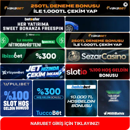
×
NARUBET GİRİŞ İÇİN TIKLAYINIZ!