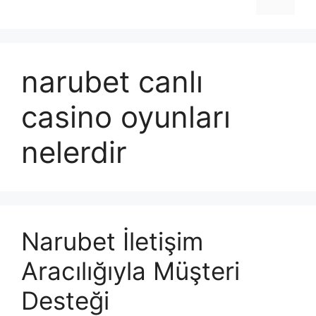
narubet canlı
casino oyunları
nelerdir
Narubet İletişim
Aracılığıyla Müşteri
Desteği