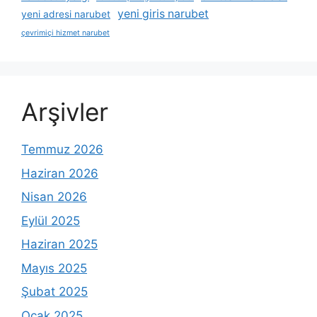
yeni giris narubet
yeni adresi narubet
çevrimiçi hizmet narubet
Arşivler
Temmuz 2026
Haziran 2026
Nisan 2026
Eylül 2025
Haziran 2025
Mayıs 2025
Şubat 2025
Ocak 2025