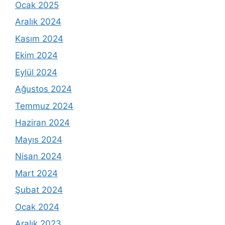
Ocak 2025
Aralık 2024
Kasım 2024
Ekim 2024
Eylül 2024
Ağustos 2024
Temmuz 2024
Haziran 2024
Mayıs 2024
Nisan 2024
Mart 2024
Şubat 2024
Ocak 2024
Aralık 2023