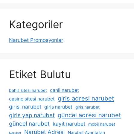
Kategoriler
Narubet Promosyonlar
Etiket Bulutu
canli narubet
bahis sitesi narubet
giris adresi narubet
casino sitesi narubet
girisi narubet
giris narubet
giris narubet
güncel adresi narubet
giris yap narubet
güncel narubet
kayit narubet
mobil narubet
Narubet Adresi
Narubet Avantajları
Narubet