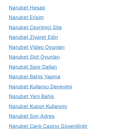
Narubet Hesap
Narubet Erişim
Narubet Çevrimiçi Site
Narubet Ziyaret Edin
Narubet Video Oyunları
Narubet Slot Oyunları
Narubet Spor Dalları
Narubet Bahis Yapma
Narubet Kullanıcı Deneyimi
Narubet Yeni Bahis
Narubet Kupon Kullanımı
Narubet Son Adres
Narubet Canlı Casino Güvenilirdir