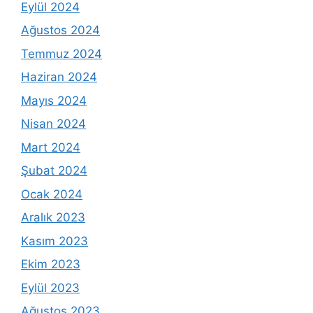
Eylül 2024
Ağustos 2024
Temmuz 2024
Haziran 2024
Mayıs 2024
Nisan 2024
Mart 2024
Şubat 2024
Ocak 2024
Aralık 2023
Kasım 2023
Ekim 2023
Eylül 2023
Ağustos 2023