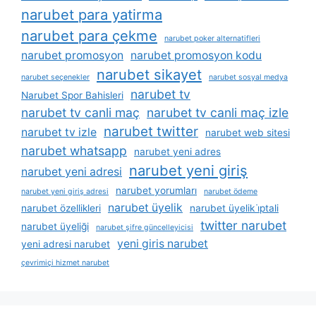
narubet para yatirma
narubet para çekme
narubet poker alternatifleri
narubet promosyon
narubet promosyon kodu
narubet sikayet
narubet seçenekler
narubet sosyal medya
narubet tv
Narubet Spor Bahisleri
narubet tv canli maç
narubet tv canli maç izle
narubet twitter
narubet tv izle
narubet web sitesi
narubet whatsapp
narubet yeni adres
narubet yeni giriş
narubet yeni adresi
narubet yorumları
narubet yeni giriş adresi
narubet ödeme
narubet üyelik
narubet özellikleri
narubet üyelik i̇ptali
twitter narubet
narubet üyeliği
narubet şifre güncelleyicisi
yeni giris narubet
yeni adresi narubet
çevrimiçi hizmet narubet