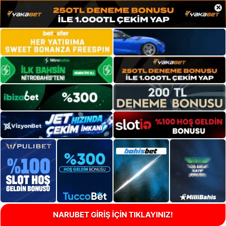
×
NARUBET GİRİŞ İÇİN TIKLAYINIZ!