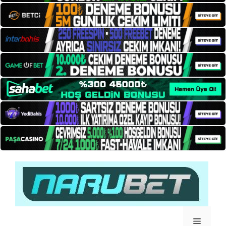
İçeriğe
atla
Menü