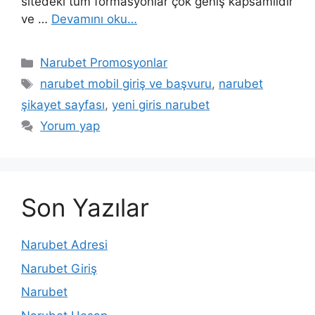
sitedeki tüm formasyonlar çok geniş kapsamlıdır
ve …
Devamını oku…
Kategoriler
Narubet Promosyonlar
Etiketler
narubet mobil giriş ve başvuru
,
narubet
şikayet sayfası
,
yeni giris narubet
Yorum yap
Son Yazılar
Narubet Adresi
Narubet Giriş
Narubet