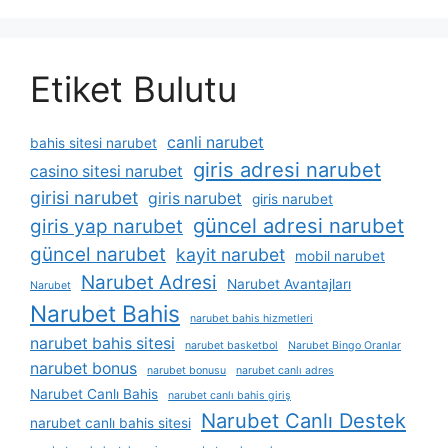
Etiket Bulutu
canli narubet
bahis sitesi narubet
giris adresi narubet
casino sitesi narubet
girisi narubet
giris narubet
giris narubet
güncel adresi narubet
giris yap narubet
güncel narubet
kayit narubet
mobil narubet
Narubet Adresi
Narubet Avantajları
Narubet
Narubet Bahis
narubet bahis hizmetleri
narubet bahis sitesi
narubet basketbol
Narubet Bingo Oranlar
narubet bonus
narubet bonusu
narubet canlı adres
Narubet Canlı Bahis
narubet canlı bahis giriş
Narubet Canlı Destek
narubet canlı bahis sitesi