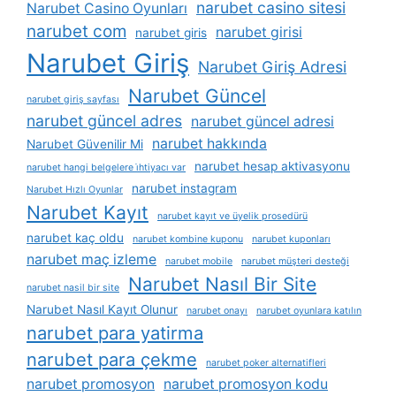
narubet casino sitesi
Narubet Casino Oyunları
narubet com
narubet girisi
narubet giris
Narubet Giriş
Narubet Giriş Adresi
Narubet Güncel
narubet giriş sayfası
narubet güncel adres
narubet güncel adresi
narubet hakkında
Narubet Güvenilir Mi
narubet hesap aktivasyonu
narubet hangi belgelere i̇htiyacı var
narubet instagram
Narubet Hızlı Oyunlar
Narubet Kayıt
narubet kayıt ve üyelik prosedürü
narubet kaç oldu
narubet kombine kuponu
narubet kuponları
narubet maç izleme
narubet mobile
narubet müşteri desteği
Narubet Nasıl Bir Site
narubet nasil bir site
Narubet Nasıl Kayıt Olunur
narubet onayı
narubet oyunlara katılın
narubet para yatirma
narubet para çekme
narubet poker alternatifleri
narubet promosyon
narubet promosyon kodu