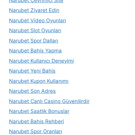
Narubet Çevrimiçi Site
Narubet Ziyaret Edin
Narubet Video Oyunları
Narubet Slot Oyunları
Narubet Spor Dalları
Narubet Bahis Yapma
Narubet Kullanıcı Deneyimi
Narubet Yeni Bahis
Narubet Kupon Kullanımı
Narubet Son Adres
Narubet Canlı Casino Güvenilirdir
Narubet Saatlik Bonuslar
Narubet Bahis Rehberi
Narubet Spor Oranları